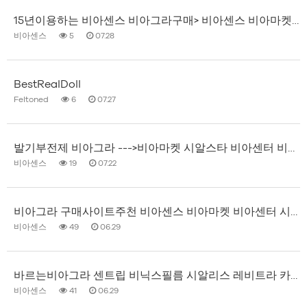
15년이용하는 비아센스 비아그라구매> 비아센스 비아마켓 비아센터 시알스타 비아몰 비아원 맨스토리약국 성인약…
비아센스
5
07.28
BestRealDoll
Feltoned
6
07.27
발기부전제 비아그라 --->비아마켓 시알스타 비아센터 비아몰 비아원 로얄 약국 맨스토리약국 비아센스
비아센스
19
07.22
비아그라 구매사이트주천 비아센스 비아마켓 비아센터 시알스타 비아몰 비아원 맨스토리약국 로얄약국 성인약국
비아센스
49
06.29
바르는비아그라 센트립 비닉스필름 시알리스 레비트라 카마그라---> 비아센스 비아마켓 비아센터 시알스타 비아…
비아센스
41
06.29