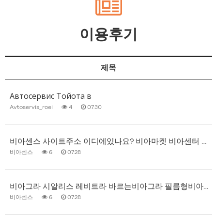
이용후기
제목
Автосервис Тойота в
Avtoservis_roei
4
07.30
비아센스 사이트주소 이디에있나요? 비아마켓 비아센터 시알스타 비아몰 비아원 맨스토리약국 성인약국
비아센스
6
07.28
비아그라 시알리스 레비트라 바르는비아그라 필름형비아그라 가격 구매__비아센스
비아센스
6
07.28