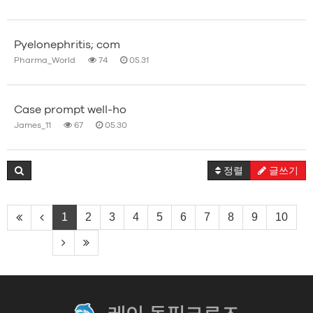
Pyelonephritis; com
Pharma_World
74
05.31
Case prompt well-ho
James_11
67
05.30
정렬
글쓰기
1
2
3
4
5
6
7
8
9
10