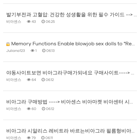
발기부전과 고혈압: 건강한 성생활을 위한 필수 가이드 --> 비아센스 비아마켓 비아센터 시알스타 비아몰 비…
비아센스
43
06.25
Memory Functions Enable blowjob sex dolls to "Remember You"
Juliana123
1
06.13
야동사이트보면 비아그라구매가되네요 구매사이트----> 비아센스 비아마켓 비아센터 시알스타 비아몰 비아원 맨…
비아센스
64
06.12
비아그라 구매방법 ----> 비아센스 비아마켓 비아센터 시알스타 비아몰 비아원 맨스토리약국 로얄약국 성인약…
비아센스
60
06.12
비아그라 시알리스 레비트라 바르는비아그라 필름형비아그라 가격 구매__비아센스 비아마켓 비아센터 시알스타 비…
비아센스
79
06.11